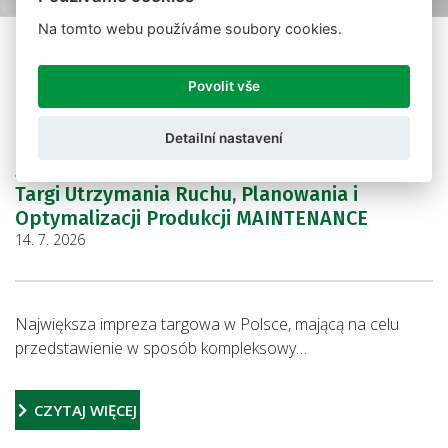
Na tomto webu používáme soubory cookies.
Aktualności
Povolit vše
Detailní nastavení
Zapraszamy na SYMAS. 17. Międzynarodowe
Targi Utrzymania Ruchu, Planowania i
Optymalizacji Produkcji MAINTENANCE
14. 7. 2026
Największa impreza targowa w Polsce, mającą na celu
przedstawienie w sposób kompleksowy…
CZYTAJ WIĘCEJ