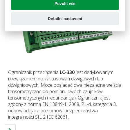
Povolit vše
Detailní nastavení
Ogranicznik przeciążenia
LC-330
jest dedykowanym
rozwiązaniem do zastosowań dźwigowych lub
dźwignicowych.
Może p
osiadać dwa niezależne wejścia
tensometryczne do pomiaru dwóch czujników
tensometrycznych (redundancja).
Ogranicznik jest
zgodny z normą EN 13849-1: 2008, PL-d, kategoria 3,
odpowiadająca poziomowi bezpieczeństwa
integralności SIL 2 IEC 62061.