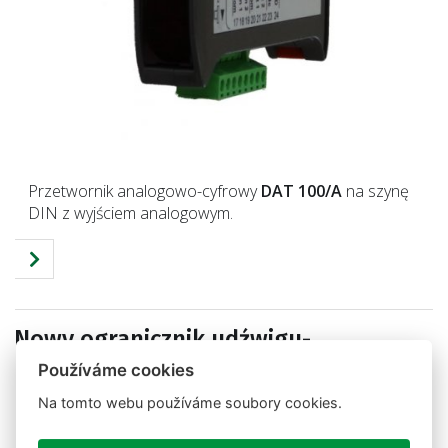
Przetwornik analogowo-cyfrowy
DAT 100/A
na szynę
DIN z wyjściem analogowym.
Nowy ogranicznik udźwigu-
przeciążenia LC-330
Používáme cookies
Na tomto webu používáme soubory cookies.