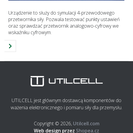
Urządzenie to służy do symulacji 4-przewodowego
przetwornika siły. Pozwala testować punkty ustawień
oraz sprawdzać przetwornik analogowo-cyfrowy we
wskaźniku cyfrowym.
UTILCELL jest głównym dostawcą komponentów do
ważenia elektronicznego i pomiaru siły dla przemysłu.
Copyright © 2026,
Utilcell.com
Web design przez
Shopea.cz