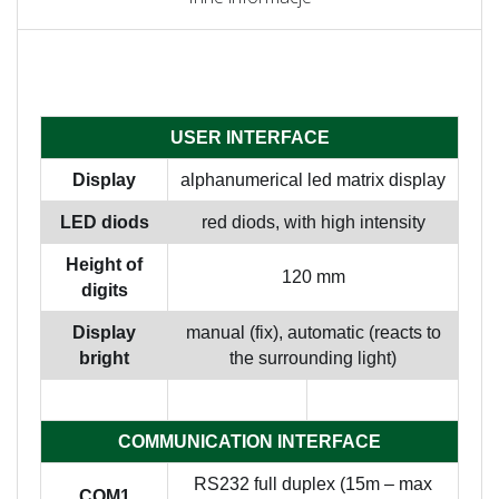
USER INTERFACE
Display
alphanumerical led matrix display
LED diods
red diods, with high intensity
Height of
120 mm
digits
Display
manual (fix), automatic (reacts to
bright
the surrounding light)
COMMUNICATION INTERFACE
RS232 full duplex (15m – max
COM1