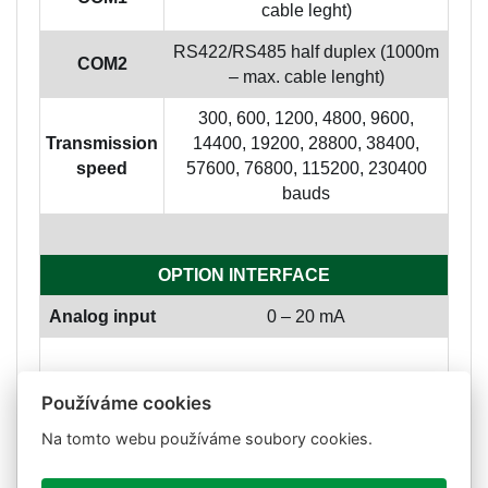
cable leght)
RS422/RS485 half duplex (1000m
COM2
– max. cable lenght)
300, 600, 1200, 4800, 9600,
Transmission
14400, 19200, 28800, 38400,
speed
57600, 76800, 115200, 230400
bauds
OPTION INTERFACE
Analog input
0 – 20 mA
POWER SUPPLY, OTHER PARAMETERS
Používáme cookies
Na tomto webu používáme soubory cookies.
Power
230 V AC, 50/60 Hz
supply