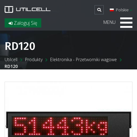
Polskie
MENU
Zaloguj Się
RD120
Utilcell
Produkty
Elektronika - Przetworniki wagowe
RD120