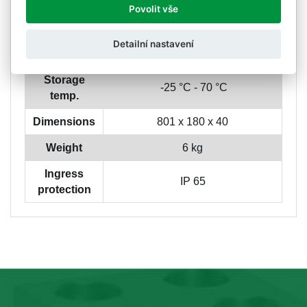
Povolit vše
Consuption
8 W
Working
Detailní nastavení
-25 °C - 45 °C
temp.
Storage
-25 °C - 70 °C
temp.
Dimensions
801 x 180 x 40
Weight
6 kg
Ingress
IP 65
protection