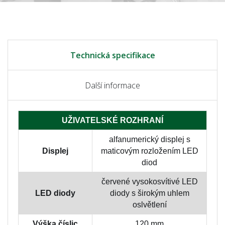
Technická specifikace
Další informace
UŽIVATELSKÉ ROZHRANÍ
alfanumerický displej s
Displej
maticovým rozložením LED
diod
červené vysokosvítivé LED
LED diody
diody s širokým uhlem
oslvětlení
Výška číslic
120 mm