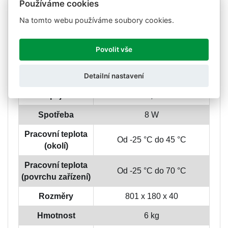
Používáme cookies
VOLITELNÉ ROZHRANÍ
Na tomto webu používáme soubory cookies.
Analogový vstup
0 – 20 mA
Povolit vše
NAPÁJENÍ, PROVOZNÍ PODMÍNKY A
Detailní nastavení
MECHANICKÉ PARAMETRY
Napájení
230 V AC, 50/60 Hz
Spotřeba
8 W
Pracovní teplota
Od -25 °C do 45 °C
(okolí)
Pracovní teplota
Od -25 °C do 70 °C
(povrchu zařízení)
Rozměry
801 x 180 x 40
Hmotnost
6 kg