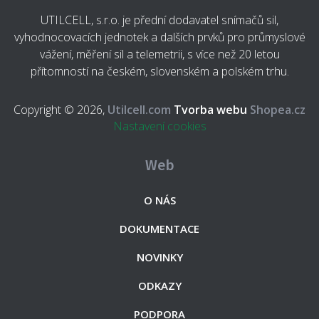
UTILCELL, s.r.o. je přední dodavatel snímačů sil,
vyhodnocovacích jednotek a dalších prvků pro průmyslové
vážení, měření sil a telemetrii, s více než 20 letou
přítomností na českém, slovenském a polském trhu.
Copyright © 2026,
Utilcell.com
Tvorba webu
Shopea.cz
Nastavení cookies
Web
O NÁS
DOKUMENTACE
NOVINKY
ODKAZY
PODPORA