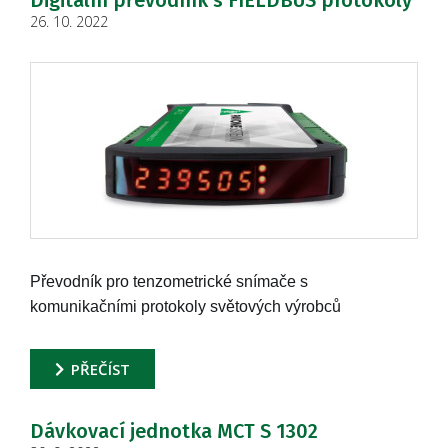
Digitální převodník s FIELDBUS protokoly
26. 10. 2022
Převodník pro tenzometrické snímače s
komunikačními protokoly světových výrobců
PŘEČÍST
Dávkovací jednotka MCT S 1302