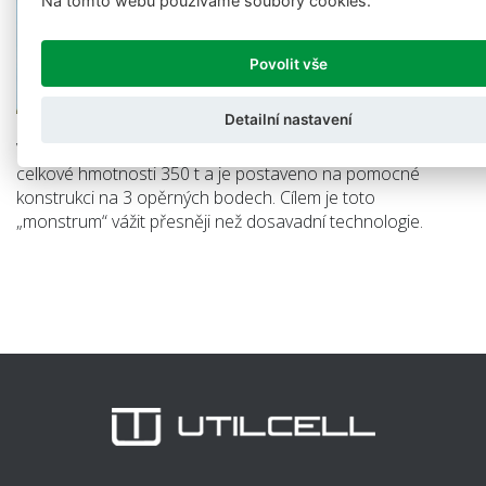
Na tomto webu používáme soubory cookies.
Povolit vše
Detailní nastavení
Vysokokapacitní silo, které ve svém plném stavu dosahuje
celkové hmotnosti 350 t a je postaveno na pomocné
konstrukci na 3 opěrných bodech. Cílem je toto
„monstrum“ vážit přesněji než dosavadní technologie.