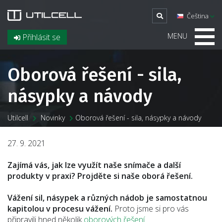
Čeština
MENU
Přihlásit se
Oborová řešení - sila,
násypky a návody
Utilcell
Novinky
Oborová řešení - sila, násypky a návody
27. 9. 2021
Zajímá vás, jak lze využít naše snímače a další
produkty v praxi? Projděte si naše oborá řešení.
Vážení sil, násypek a různých nádob je samostatnou
kapitolou v procesu vážení.
Proto jsme si pro vás
připravili hned několik
oborových řešení.