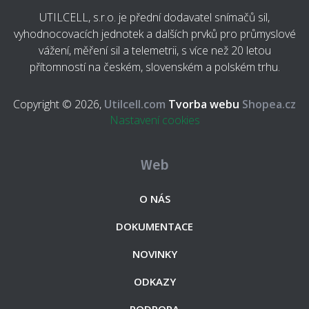
UTILCELL, s.r.o. je přední dodavatel snímačů sil,
vyhodnocovacích jednotek a dalších prvků pro průmyslové
vážení, měření sil a telemetrii, s více než 20 letou
přítomností na českém, slovenském a polském trhu.
Copyright © 2026,
Utilcell.com
Tvorba webu
Shopea.cz
Nastavení cookies
Web
O NÁS
DOKUMENTACE
NOVINKY
ODKAZY