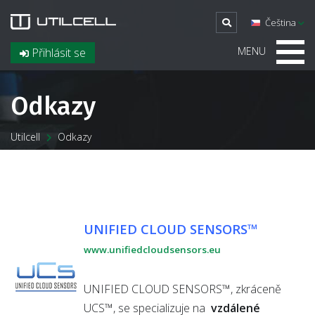
Čeština
MENU
Přihlásit se
Odkazy
Utilcell
Odkazy
UNIFIED CLOUD SENSORS™
www.unifiedcloudsensors.eu
UNIFIED CLOUD SENSORS™, zkráceně
UCS™, se specializuje na
vzdálené