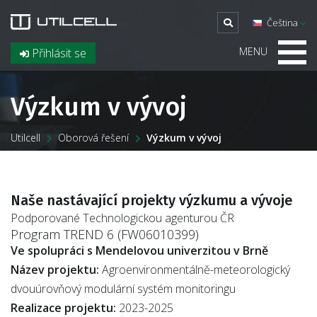
Čeština
MENU
Přihlásit se
Výzkum v vývoj
Utilcell
Oborová řešení
Výzkum v vývoj
Naše nastávající projekty výzkumu a vývoje
Podporované Technologickou agenturou ČR
Program TREND 6 (FW06010399)
Ve spolupráci s Mendelovou univerzitou v Brně
Název projektu:
Agroenvironmentálně-meteorologický
dvouúrovňový modulární systém monitoringu
Realizace projektu:
2023-2025