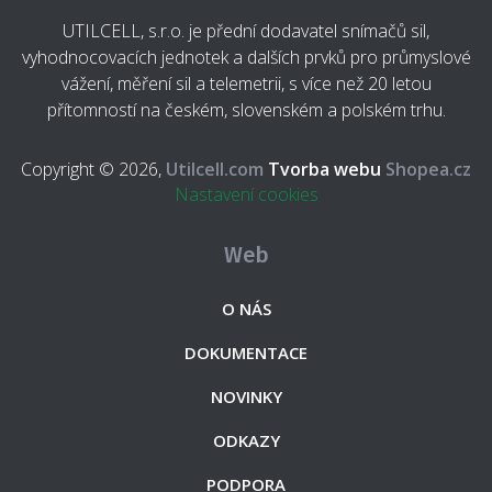
UTILCELL, s.r.o. je přední dodavatel snímačů sil,
vyhodnocovacích jednotek a dalších prvků pro průmyslové
vážení, měření sil a telemetrii, s více než 20 letou
přítomností na českém, slovenském a polském trhu.
Copyright © 2026,
Utilcell.com
Tvorba webu
Shopea.cz
Nastavení cookies
Web
O NÁS
DOKUMENTACE
NOVINKY
ODKAZY
PODPORA