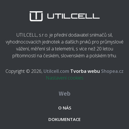
UTILCELL, s.r.o. je přední dodavatel snímačů sil,
vyhodnocovacích jednotek a dalších prvků pro průmyslové
vážení, měření sil a telemetrii, s více než 20 letou
přítomností na českém, slovenském a polském trhu.
Copyright © 2026,
Utilcell.com
Tvorba webu
Shopea.cz
Nastavení cookies
Web
O NÁS
DOKUMENTACE