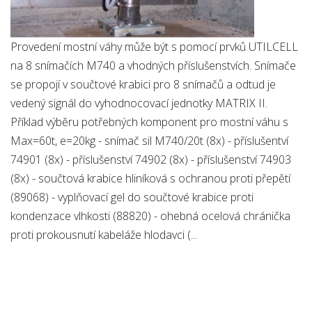
Provedení mostní váhy může být s pomocí prvků UTILCELL
na 8 snímačích M740 a vhodných příslušenstvích. Snímače
se propojí v součtové krabici pro 8 snímačů a odtud je
vedený signál do vyhodnocovací jednotky MATRIX II.
Příklad výběru potřebných komponent pro mostní váhu s
Max=60t, e=20kg - snímač sil M740/20t (8x) - příslušentví
74901 (8x) - příslušenství 74902 (8x) - příslušenství 74903
(8x) - součtová krabice hliníková s ochranou proti přepětí
(89068) - vyplňovací gel do součtové krabice proti
kondenzace vlhkosti (88820) - ohebná ocelová chránička
proti prokousnutí kabeláže hlodavci (...