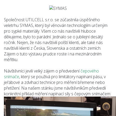
Společnost UTILCELL s.r.o. se zúčastnila úspěšného
veletrhu SYMAS, který byl věnován technologiím určeným
pro sypké materiály. Všem co nás navštívili hluboce
děkujeme, bylo to parádní. Jednalo se o jubilejní desátý
ročník. Nejen, že nás navštívili polští klienti, ale také nás
navštívili klienti z Česka, Slovenska a ostatních zemích.
Zájem o tuto výstavu prudce roste i na mezinárodním
měřítku.
Návštěvníci jevili velký zájem o předvedení
čepového
snímače
, který se používá pro limitátory napínaní pásu, v
jeřábové a zdvíhací technice pro měření břemene nebo
přetížení. Na našem stánku jsme návštěvníkům předvedli
konkrétní příklad měření napínací síly s čepovým snímačem: