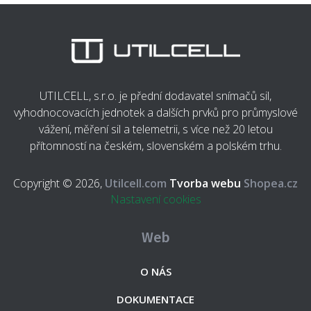
UTILCELL, s.r.o. je přední dodavatel snímačů sil,
vyhodnocovacích jednotek a dalších prvků pro průmyslové
vážení, měření sil a telemetrii, s více než 20 letou
přítomností na českém, slovenském a polském trhu.
Copyright © 2026,
Utilcell.com
Tvorba webu
Shopea.cz
Nastavení cookies
Web
O NÁS
DOKUMENTACE