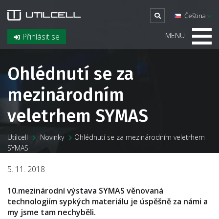
Čeština
MENU
Přihlásit se
Ohlédnutí se za
mezinárodním
veletrhem SYMAS
Utilcell
Novinky
Ohlédnutí se za mezinárodním veletrhem
SYMAS
5. 11. 2018
10.mezinárodní výstava SYMAS věnovaná
technologiím sypkých materiálu je úspěšně za námi a
my jsme tam nechyběli.