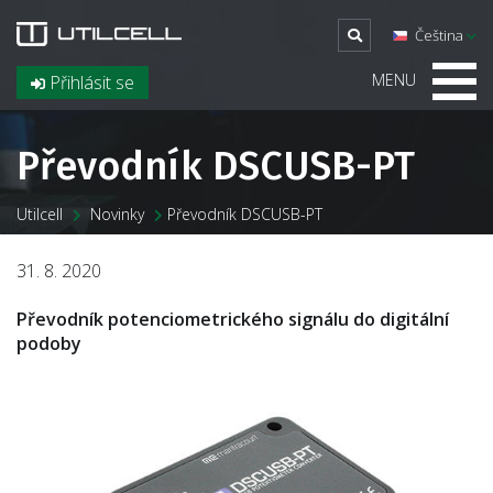
Čeština
MENU
Přihlásit se
Převodník DSCUSB-PT
Utilcell
Novinky
Převodník DSCUSB-PT
31. 8. 2020
Převodník potenciometrického signálu do digitální
podoby