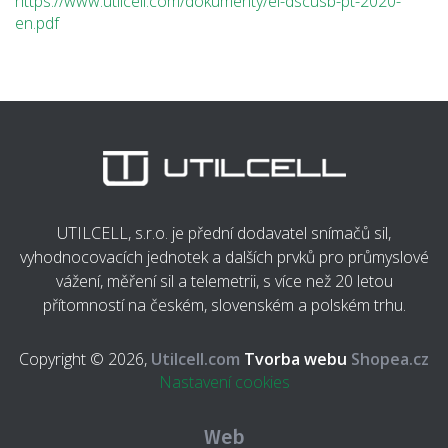
https://www.utilcell.com/dokumenty/el-dscusb-pt-2020-
en.pdf
UTILCELL, s.r.o. je přední dodavatel snímačů sil,
vyhodnocovacích jednotek a dalších prvků pro průmyslové
vážení, měření sil a telemetrii, s více než 20 letou
přítomností na českém, slovenském a polském trhu.
Copyright © 2026,
Utilcell.com
Tvorba webu
Shopea.cz
Nastavení cookies
Web