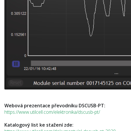
Webová prezentace převodníku DSCUSB-PT:
https://www.utilcell.com/elektronika/dscusb-pt/
Katalogový list ke stažení zde: