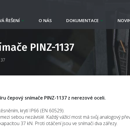
Á ŘEŠENÍ
O NÁS
DOKUMENTACE
NOVI
ímače PINZ-1137
137
íru čepový snímače PINZ-1137 z nerezové oceli.
těsněním, krytí IP66 (EN 60529).
u mezi sebou nezávislé. Každý vážící most má svůj analogový pře
acitou 37 kN. Proti otáčení jsou ve snímači dva zářezy.