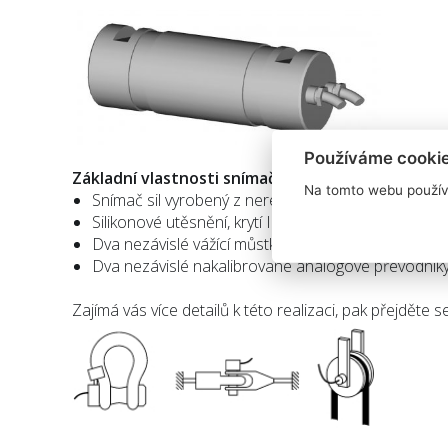
Používáme cooki
Základní vlastnosti snímače:
Na tomto webu použív
Snímač sil vyrobený z nerezové oceli
Silikonové utěsnění, krytí IP66 (EN 60529)
Dva nezávislé vážící můstky
Dva nezávislé nakalibrované analogové převodník
Zajímá vás více detailů k této realizaci, pak přejděte