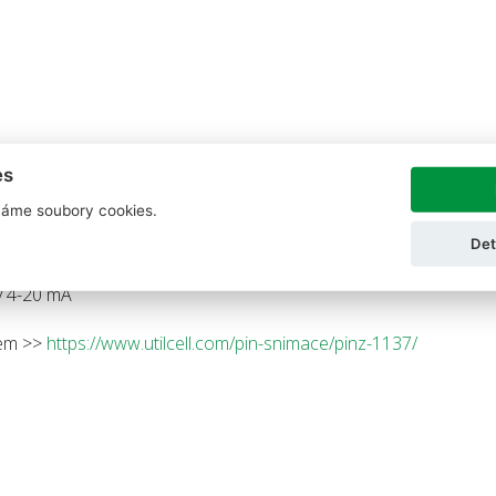
es
áme soubory cookies.
Det
y 4-20 mA
 sem >>
https://www.utilcell.com/pin-snimace/pinz-1137/