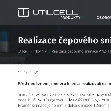
PRODUKTY
OBOROV
Realizace čepového sn
Utilcell
Novinky
Realizace čepového snímače PINZ-1
11. 10. 2021
Před nedávnem jsme pro klienta realizovali na m
Snímač je vyrobený z nerezové oceli se silikonovým u
Ve snímači jsou integrované dva vážící můstky, ktero
Průměr snímače je 45 mm a délka snímače 129mm s kap