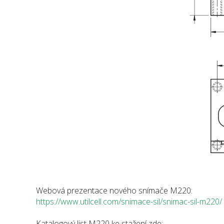
Webová prezentace nového snímače M220:
https://www.utilcell.com/snimace-sil/snimac-sil-m220/
Katalogový list M220 ke stažení zde: