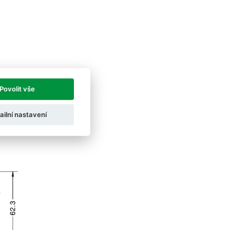
Povolit vše
ailní nastavení