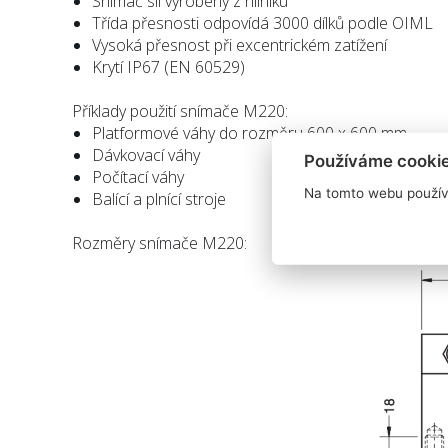
Snímač sil vyrobený z hliníku
Třída přesnosti odpovídá 3000 dílků podle OIML
Vysoká přesnost při excentrickém zatížení
Krytí IP67 (EN 60529)
Příklady použití snímače M220:
Platformové váhy do rozměru 600 x 600 mm
Dávkovací váhy
Používáme cooki
Počítací váhy
Na tomto webu použív
Balící a plnící stroje
Rozměry snímače M220: