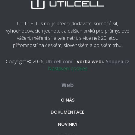
UTILCELL, s.r.o. je přední dodavatel snímačů sil,
vyhodnocovacích jednotek a dalších prvků pro průmyslové
vážení, měření sil a telemetrii, s více než 20 letou
přítomností na českém, slovenském a polském trhu.
Copyright © 2026,
Utilcell.com
Tvorba webu
Shopea.cz
Nastavení cookies
Web
O NÁS
DOKUMENTACE
NOVINKY