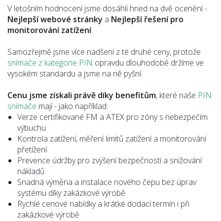
V letošním hodnocení jsme dosáhli hned na dvě ocenění -
Nejlepší webové stránky
a
Nejlepší řešení pro
monitorování zatížení
.
Samozřejmě jsme více nadšení z té druhé ceny, protože
snímače z kategorie PIN
opravdu dlouhodobě držíme ve
vysokém standardu a jsme na ně pyšní.
Cenu jsme získali právě díky benefitům
, které naše
PIN
snímače
mají - jako například:
Verze certifikované FM a ATEX pro zóny s nebezpečím
výbuchu
Kontrola zatížení, měření limitů zatížení a monitorování
přetížení
Prevence údržby pro zvýšení bezpečnosti a snižování
nákladů
Snadná výměna a instalace nového čepu bez úprav
systému díky zakázkové výrobě
Rychlé cenové nabídky a krátké dodací termín i při
zakázkové výrobě