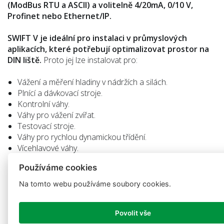
(ModBus RTU a ASCII) a volitelně 4/20mA, 0/10 V,
Profinet nebo Ethernet/IP.
SWIFT V je ideální pro instalaci v průmyslových
aplikacích, které potřebují optimalizovat prostor na
DIN liště.
Proto jej lze instalovat pro:
Vážení a měření hladiny v nádržích a silách.
Plnící a dávkovací stroje.
Kontrolní váhy.
Váhy pro vážení zvířat.
Testovací stroje.
Váhy pro rychlou dynamickou třídění.
Vícehlavové váhy.
Přenos hmotnosti do PC/PLC.
Používáme cookies
Více váhových indikátorů ve stejném sběrnici.
Kontrola přetížení jeřábů.
Na tomto webu používáme soubory cookies.
Nový SWIFT V je k dispozici ve 4 verzích
, které jsou
uvedené níže:
Povolit vše