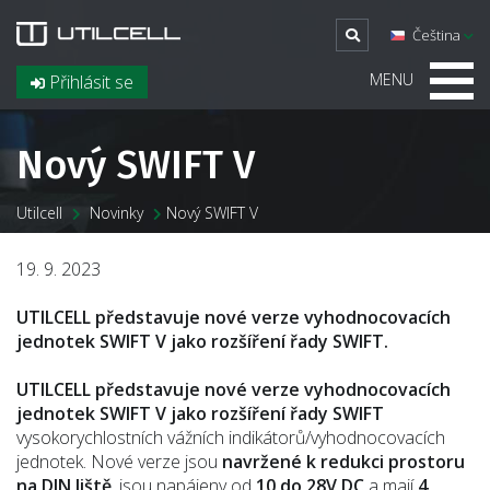
Čeština
MENU
Přihlásit se
Nový SWIFT V
Utilcell
Novinky
Nový SWIFT V
19. 9. 2023
UTILCELL
představuje nové verze vyhodnocovacích
jednotek SWIFT V jako rozšíření řady SWIFT.
UTILCELL představuje nové verze vyhodnocovacích
jednotek SWIFT V jako rozšíření řady SWIFT
vysokorychlostních vážních indikátorů/vyhodnocovacích
jednotek. Nové verze jsou
navržené k redukci prostoru
na DIN liště
, jsou napájeny od
10 do 28V DC
a mají
4