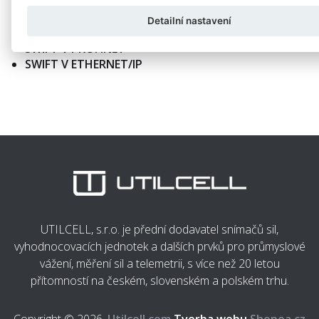
SWIFT V RS+ANALOG
Detailní nastavení
SWIFT V RS
SWIFT V PROFINET
SWIFT V ETHERNET/IP
UTILCELL, s.r.o. je přední dodavatel snímačů sil,
vyhodnocovacích jednotek a dalších prvků pro průmyslové
vážení, měření sil a telemetrii, s více než 20 letou
přítomností na českém, slovenském a polském trhu.