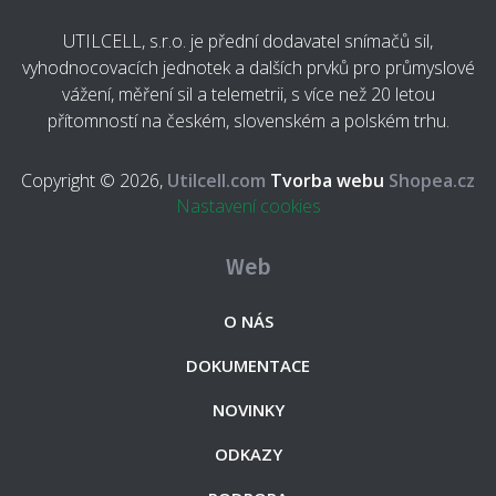
UTILCELL, s.r.o. je přední dodavatel snímačů sil,
vyhodnocovacích jednotek a dalších prvků pro průmyslové
vážení, měření sil a telemetrii, s více než 20 letou
přítomností na českém, slovenském a polském trhu.
Copyright © 2026,
Utilcell.com
Tvorba webu
Shopea.cz
Nastavení cookies
Web
O NÁS
DOKUMENTACE
NOVINKY
ODKAZY