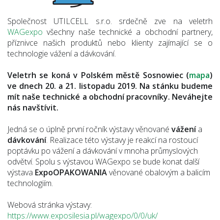
Společnost UTILCELL s.r.o. srdečně zve na veletrh
WAGexpo
všechny naše technické a obchodní partnery,
příznivce našich produktů nebo klienty zajímající se o
technologie vážení a dávkování.
Veletrh se koná v Polském městě Sosnowiec (
mapa
)
ve dnech 20. a 21. listopadu 2019. Na stánku budeme
mít naše technické a obchodní pracovníky. Neváhejte
nás navštívit.
Jedná se o úplně první ročník výstavy věnované
vážení
a
dávkování
. Realizace této výstavy je reakcí na rostoucí
poptávku po vážení a dávkování v mnoha průmyslových
odvětví. Spolu s výstavou WAGexpo se bude konat další
výstava
ExpoOPAKOWANIA
věnované obalovým a balicím
technologiím.
Webová stránka výstavy:
https://www.exposilesia.pl/wagexpo/0/0/uk/