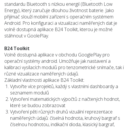
standardu Bluetooth s nízkou energií (Bluetooth Low
Energy), který zaručuje dlouhou životnost baterie. Jako
přijímač slouží mobilní zařízení s operačním systémem
Android. Pro konfiguraci a vizualizaci naměřených dat je
volně dostupná aplikace B24 Toolkit, kterou je možné
stáhnout v GoolePlay.
B24 Toolkit
Volně dostupná aplikace v obchodu GooglePlay pro
operační systémy android. Umožňuje jak nastavení a
kalibraci vysílacích modulů pro tenzometrické snímače, tak i
různé vizualizace naměřených údajů.
Základní vlastnosti aplikace B24 Toolkit:
Vytvořte více projektů, každý s vlastními dashboardy a
seznamem modulů
Vytvoření matematických výpočtů z načtených hodnot,
které se budou zobrazovat
Vytvoření pěti různých druhů vizuální reprezentace
naměřených údajů: číselná hodnota, kruhový bargraf s
číselnou hodnotou, indikační dioda, klasický bargraf,