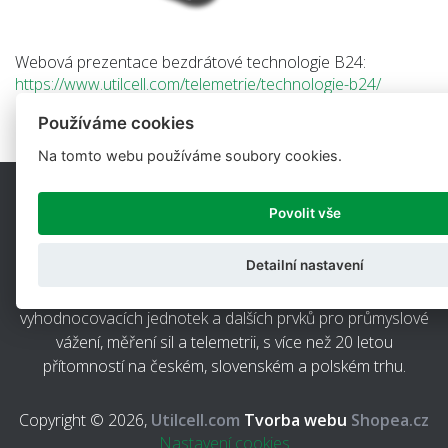
Webová prezentace bezdrátové technologie B24:
https://www.utilcell.com/telemetrie/technologie-b24/
Používáme cookies
Na tomto webu používáme soubory cookies.
Povolit vše
Detailní nastavení
UTILCELL, s.r.o. je přední dodavatel snímačů sil,
vyhodnocovacích jednotek a dalších prvků pro průmyslové
vážení, měření sil a telemetrii, s více než 20 letou
přítomností na českém, slovenském a polském trhu.
Copyright © 2026,
Utilcell.com
Tvorba webu
Shopea.cz
Nastavení cookies