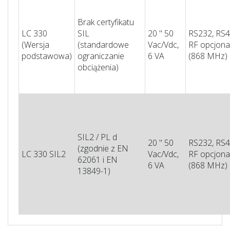
Brak certyfikatu
LC 330
SIL
20 '' 50
RS232, RS4
(Wersja
(standardowe
Vac/Vdc,
RF opcjona
podstawowa)
ograniczanie
6 VA
(868 MHz)
obciążenia)
SIL2 / PL d
20 '' 50
RS232, RS4
(zgodnie z EN
LC 330 SIL2
Vac/Vdc,
RF opcjona
62061 i EN
6 VA
(868 MHz)
13849-1)