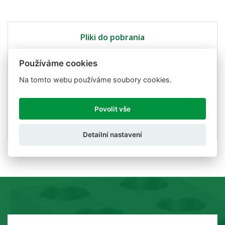
Pliki do pobrania
Používáme cookies
Powiązane
Na tomto webu používáme soubory cookies.
DAT400-500 Eng
Povolit vše
Detailní nastavení