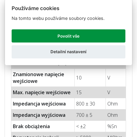
< ±0.018
%Sn/5K
czułość
Používáme cookies
Błąd pełzania (30 minut)
< ± 0.048
%Sn
Na tomto webu používáme soubory cookies.
Kompensacja
-10 to +40
° C
temperatury
Povolit vše
Ograniczenia
-50 to +70
° C
temperatury
Detailní nastavení
Nominalna czułość (Sn)
2± 0.1%
mV/V
Znamionowe napięcie
10
V
wejściowe
Max.
n
apięcie wejściowe
15
V
Impedancja wejściowa
800 ± 30
Ohm
Impedancja wyjściowa
700 ± 5
Ohm
Brak obciążenia
< ±2
%Sn