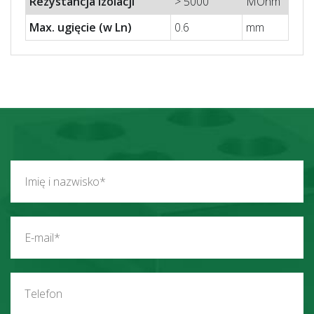
Rezystancja izolacji
> 5000
MOhm
Max. ugięcie (w Ln)
0.6
mm