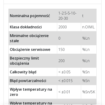
1-2.5-5-10-
Nominalna pojemność
t
20-30
Klasa dokładności
2000
n.OIML
Minimalne obciążenie
0
%Ln
stałe
Obciążenie serwisowe
150
%Ln
Bezpieczny limit
200
%Ln
obciążenia
Całkowity błąd
< ±0.05
%Sn
Błąd powtarzalności
< ±0.015
%Sn
Wpływ temperatury na
< ±0.01
%Sn/5K
zero
Wpływ temperatury na