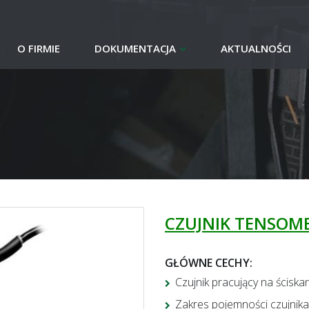
O FIRMIE
DOKUMENTACJA
AKTUALNOŚCI
CZUJNIK TENSOM
GŁÓWNE CECHY:
Czujnik pracujący na ścisk
Zakres pojemności czujnika: 1