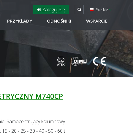
Zaloguj Się
Polskie
PRZYKŁADY
ODNOŚNIKI
WSPARCIE
ETRYCZNY M740CP
anie. Samocentrujący kolumnowy.
5 - 20 - 25 - 30 - 40 - 50 - 60 t