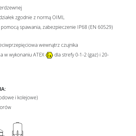
nierdzewnej
działek zgodnie z normą OIML
 pomocą spawania, zabezpieczenie IP68 (EN 60529)
eciwprzepięciowa wewnątrz czujnika
na w wykonaniu ATEX
dla strefy 0-1-2 (gaz) i 20-
A:
dowe i kolejowe)
ktorów