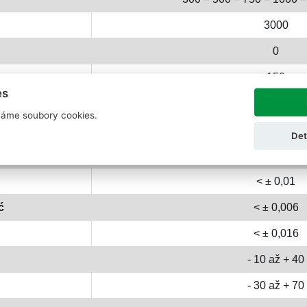
3000
0
150
es
200
áme soubory cookies.
< ± 0,017
Det
< ± 0,015
< ± 0,01
ć
< ± 0,006
< ± 0,016
- 10 až + 40
- 30 až + 70