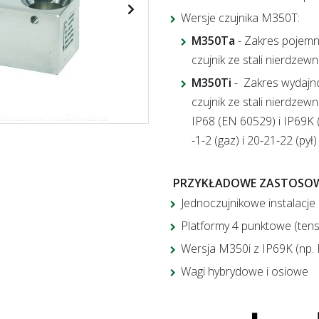
Wersje czujnika M350T:
M350Ta
-
Zakres pojemno
czujnik ze stali nierdzew
M350Ti
-
Zakres wydajnoś
czujnik ze stali nierdze
IP68 (EN 60529) i IP69K
-1-2 (gaz) i 20-21-22 (pył)
PRZYKŁADOWE ZASTOSOW
Jednoczujnikowe instalacje
Platformy 4 punktowe (tens
Wersja M350i z IP69K (np.
Wagi hybrydowe i osiowe