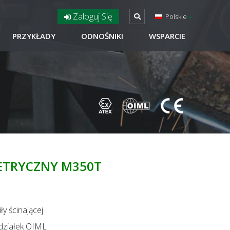
Zaloguj Się
Polskie
PRZYKŁADY
ODNOŚNIKI
WSPARCIE
ETRYCZNY M350T
ły ścinającej
działek OIML