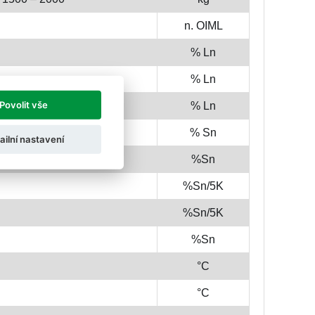
n. OIML
% Ln
% Ln
Povolit vše
% Ln
% Sn
ailní nastavení
%Sn
%Sn/5K
%Sn/5K
%Sn
°C
°C