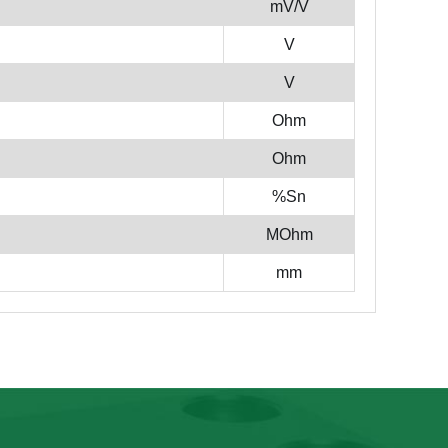
mV/V
V
V
Ohm
Ohm
%Sn
MOhm
mm