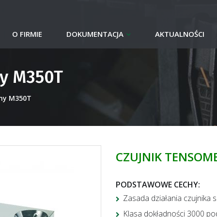
O FIRMIE
DOKUMENTACJA
AKTUALNOŚCI
ny M350T
zny M350T
CZUJNIK TENSOM
PODSTAWOWE CECHY
:
Zasada działania czujnika si
Klasa dokładności 3000 po