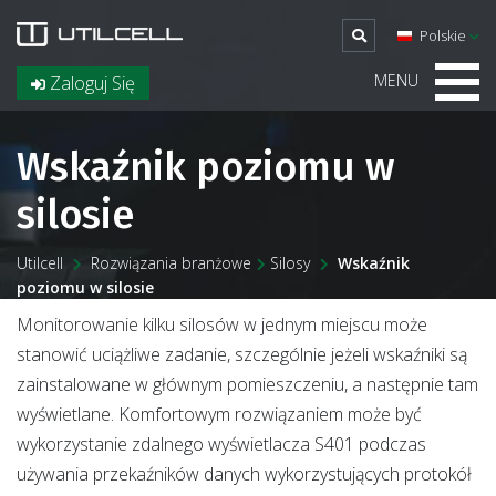
Polskie
MENU
Zaloguj Się
Wskaźnik poziomu w
silosie
Utilcell
Rozwiązania branżowe
Silosy
Wskaźnik
poziomu w silosie
Monitorowanie kilku silosów w jednym miejscu może
stanowić uciążliwe zadanie, szczególnie jeżeli wskaźniki są
zainstalowane w głównym pomieszczeniu, a następnie tam
wyświetlane. Komfortowym rozwiązaniem może być
wykorzystanie zdalnego wyświetlacza S401 podczas
używania przekaźników danych wykorzystujących protokół