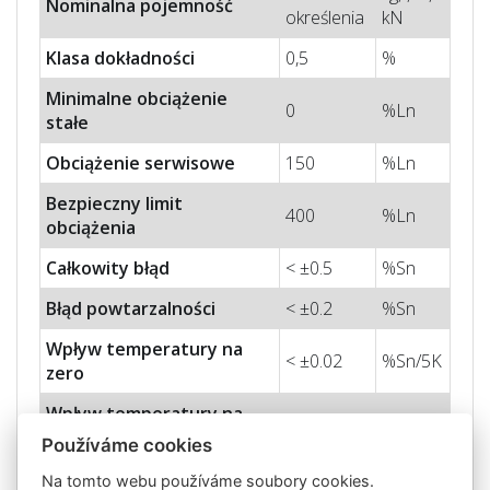
Nominalna pojemność
określenia
kN
Klasa dokładności
0,5
%
Minimalne obciążenie
0
%Ln
stałe
Obciążenie serwisowe
150
%Ln
Bezpieczny limit
400
%Ln
obciążenia
Całkowity błąd
< ±0.5
%Sn
Błąd powtarzalności
< ±0.2
%Sn
Wpływ temperatury na
< ±0.02
%Sn/5K
zero
Wpływ temperatury na
< ±0.02
%Sn/5K
czułość
Používáme cookies
Błąd pełzania (30 minut)
< ± 0.1
%Sn
Na tomto webu používáme soubory cookies.