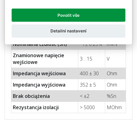
Kompensacja
-20 oraz
° C
temperatury
+60
Povolit vše
-20 oraz
Ograniczenia temperatury
° C
Detailní nastavení
+90
Nominalna czułość (Sn)
1± 0.25%
mV/V
Znamionowe napięcie
3 .. 15
V
wejściowe
Impedancja wejściowa
400 ± 30
Ohm
Impedancja wyjściowa
352 ± 5
Ohm
Brak obciążenia
< ±2
%Sn
Rezystancja izolacji
> 5000
MOhm