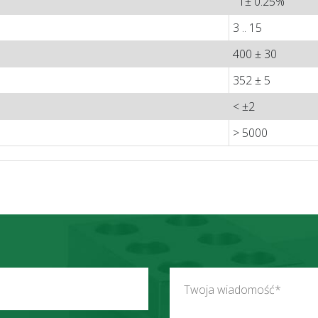
1± 0.25%
3 .. 15
400 ± 30
352 ± 5
< ±2
> 5000