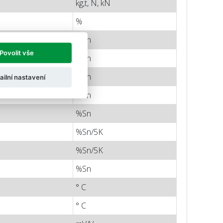
kg,t, N, kN
%
%Ln
Povolit vše
%Ln
%Ln
ailní nastavení
%Sn
%Sn
%Sn/5K
%Sn/5K
%Sn
° C
° C