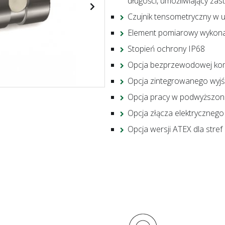
długości, umożliwiający zast
Czujnik tensometryczny w 
Element pomiarowy wykonan
Stopień ochrony IP68
Opcja bezprzewodowej kom
Opcja zintegrowanego wyjś
Opcja pracy w podwyższon
Opcja złącza elektrycznego
Opcja wersji ATEX dla stref 