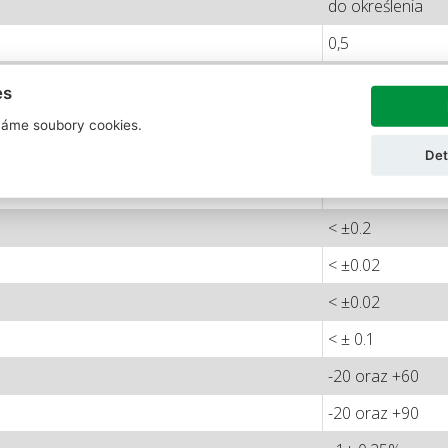
do określenia
0,5
0
es
150
áme soubory cookies.
400
Det
< ±0.5
< ±0.2
< ±0.02
< ±0.02
< ± 0.1
-20 oraz +60
-20 oraz +90