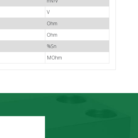
mV/V
V
Ohm
Ohm
%Sn
MOhm