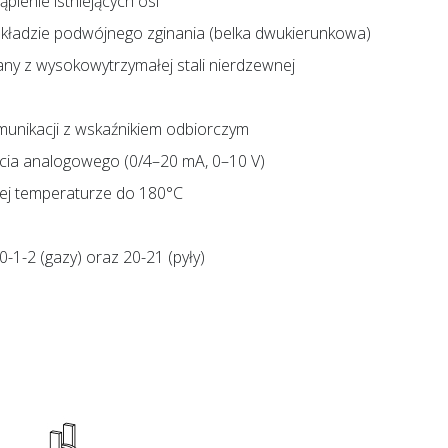
ąpienie istniejących osi
układzie podwójnego zginania (belka dwukierunkowa)
y z wysokowytrzymałej stali nierdzewnej
unikacji z wskaźnikiem odbiorczym
cia analogowego (0/4–20 mA, 0–10 V)
ej temperaturze do 180°C
0-1-2 (gazy) oraz 20-21 (pyły)