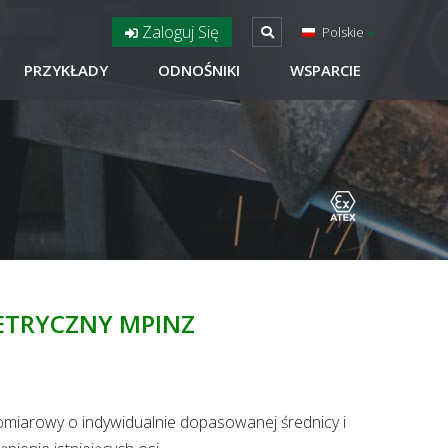
Zaloguj Się
Polskie
PRZYKŁADY
ODNOŚNIKI
WSPARCIE
ETRYCZNY MPINZ
pomiarowy o indywidualnie dopasowanej średnicy i