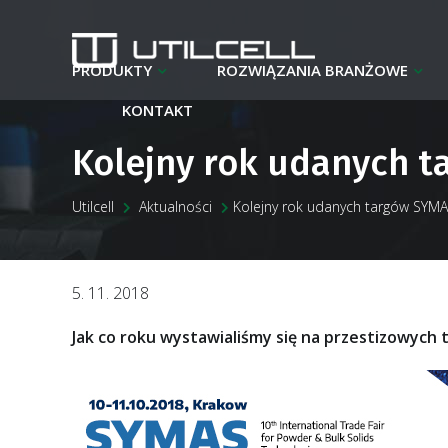
PRODUKTY
ROZWIĄZANIA BRANŻOWE
KONTAKT
Kolejny rok udanych 
Utilcell
Aktualności
Kolejny rok udanych targów SYM
5. 11. 2018
Jak co roku wystawialiśmy się na przestizowych