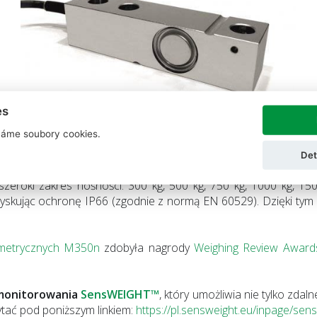
es
áme soubory cookies.
w wersjach o nośności 3000 kg i 5000 kg, co dodatkowo rozsz
Det
 szeroki zakres nośności: 300 kg, 500 kg, 750 kg, 1000 kg, 15
m uzyskując ochronę IP66 (zgodnie z normą EN 60529). Dzięki t
metrycznych M350n
zdobyła nagrody
Weighing Review Award
monitorowania
SensWEIGHT™
, który umożliwia nie tylko zda
ać pod poniższym linkiem:
https://pl.sensweight.eu/inpage/sens