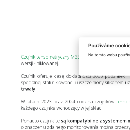
Používáme cooki
Na tomto webu použív
Czujnik tensometryczny M350n
jest teraz dostępny 
wersji - niklowanej.
Czujnik oferuje klasę dokładności 3000 podziałek i
specjalnej stali niklowanej i uszczelniony silikone
trwały.
W latach 2023 oraz 2024 rodzina czujników
tenso
każdego czujnika wchodzący w jej skład.
Ponadto czujniki te
są kompatybilne z systemem 
o znaczeniu zdalnego monitorowania można przeczyt