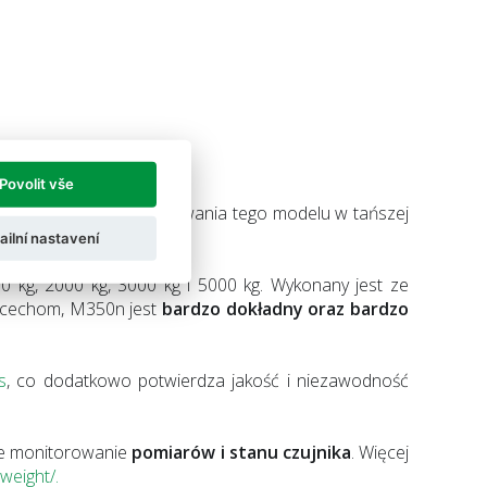
Povolit vše
erza możliwości zastosowania tego modelu w tańszej
ailní nastavení
00 kg, 2000 kg, 3000 kg i 5000 kg. Wykonany jest ze
ym cechom, M350n jest
bardzo dokładny oraz bardzo
s
, co dodatkowo potwierdza jakość i niezawodność
lne monitorowanie
pomiarów i stanu czujnika
. Więcej
weight/.