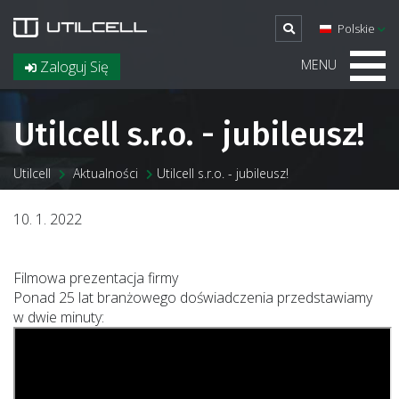
Polskie
MENU
Zaloguj Się
Utilcell s.r.o. - jubileusz!
Utilcell
Aktualności
Utilcell s.r.o. - jubileusz!
10. 1. 2022
Filmowa prezentacja firmy
Ponad 25 lat branżowego doświadczenia przedstawiamy
w dwie minuty: