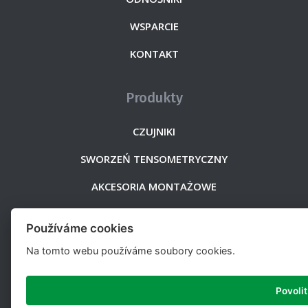
WSPARCIE
KONTAKT
Produkty
CZUJNIKI
SWORZEŃ TENSOMETRYCZNY
AKCESORIA MONTAŻOWE
ELEKTRONIKA - PRZETWORNIKI WAGOWE
Používáme cookies
TELEMETRIA
Na tomto webu používáme soubory cookies.
STREFA ATEX
Povolit