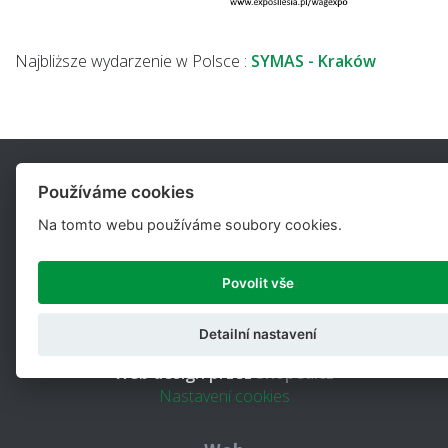
Najbliższe wydarzenie w Polsce :
SYMAS - Kraków
Používáme cookies
Na tomto webu používáme soubory cookies.
UTILCELL jest głównym dostawcą komponentów do
Povolit vše
ważenia elektronicznego i pomiaru siły dla przemysłu.
Detailní nastavení
Copyright © 2026,
Utilcell.com
Web design przez
Shopea.cz
Nastavení cookies