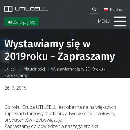
Polskie
MENU
Zaloguj Się
Wystawiamy się w
2019roku - Zapraszamy
Utilcell
Aktualności
Wystawiamy się w 2019roku -
Zapraszamy
26. 7. 2019
Co roku Grupa UTILCELL jest obecna na największych
imprezach targowych z branży. Być w ścisłej czołówcę
producentów - zobowiązuje.
Zapraszamy do odwiedzenia naszego stoiska.