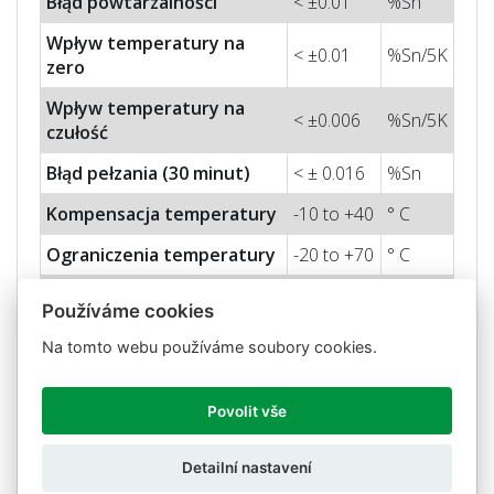
Błąd powtarzalności
< ±0.01
%Sn
Wpływ temperatury na
< ±0.01
%Sn/5K
zero
Wpływ temperatury na
< ±0.006
%Sn/5K
czułość
Błąd pełzania (30 minut)
< ± 0.016
%Sn
Kompensacja temperatury
-10 to +40
° C
Ograniczenia temperatury
-20 to +70
° C
Nominalna czułość (Sn)
0.9± 0.2
mV/V
Používáme cookies
Znamionowe napięcie
10
V
Na tomto webu používáme soubory cookies.
wejściowe
Max.
n
apięcie wejściowe
15
V
Povolit vše
Impedancja wejściowa
400 ± 20
Ohm
Detailní nastavení
Impedancja wyjściowa
350 ± 3
Ohm