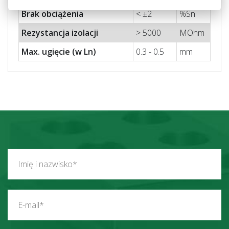
Brak obciążenia
< ±2
%Sn
Rezystancja izolacji
> 5000
MOhm
Max.
ugięcie (w Ln)
0.3 - 0.5
mm