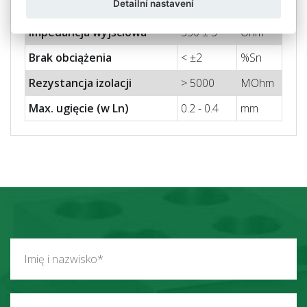
Detailní nastavení
Impedancja wejściowa
400 ± 20
Ohm
Impedancja wyjściowa
350 ± 3
Ohm
Brak obciążenia
< ±2
%Sn
Rezystancja izolacji
> 5000
MOhm
Max.
ugięcie (w Ln)
0.2 - 0.4
mm