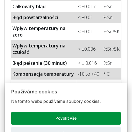
Całkowity błąd
< ±0.017
%Sn
Błąd powtarzalności
< ±0.01
%Sn
Wpływ temperatury na
< ±0.01
%Sn/5K
zero
Wpływ temperatury na
< ±0.006
%Sn/5K
czułość
Błąd pełzania (30 minut)
< ± 0.016
%Sn
Kompensacja temperatury
-10 to +40
° C
Ograniczenia temperatury
-20 to +70
° C
Používáme cookies
Nominalna czułość (Sn)
2± 10%
mV/V
Na tomto webu používáme soubory cookies.
Znamionowe napięcie
10
V
wejściowe
Povolit vše
Max.
n
apięcie wejściowe
15
V