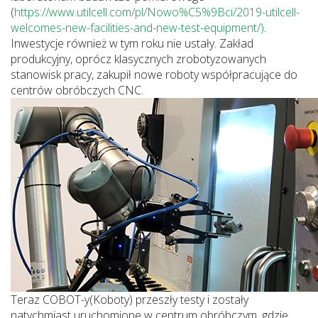
(
https://www.utilcell.com/pl/Nowo%C5%9Bci/2019-utilcell-
welcomes-new-facilities-and-new-test-equipment/)
.
Inwestycje również w tym roku nie ustały. Zakład
produkcyjny, oprócz klasycznych zrobotyzowanych
stanowisk pracy, zakupił nowe roboty współpracujące do
centrów obróbczych CNC.
Teraz COBOT-y(Koboty) przeszły testy i zostały
natychmiast uruchomione w centrum obróbczym, gdzie