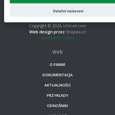
UTILCELL jest głównym dostawcą komponentów do
Detailní nastavení
ważenia elektronicznego i pomiaru siły dla przemysłu.
Copyright © 2026,
Utilcell.com
Web design przez
Shopea.cz
Nastavení cookies
Web
O FIRMIE
DOKUMENTACJA
AKTUALNOŚCI
PRZYKŁADY
ODNOŚNIKI