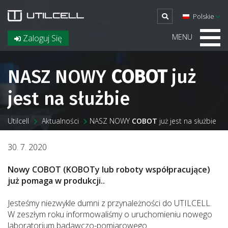
Polskie
MENU
Zaloguj Się
NASZ NOWY
COBOT
już
jest na służbie
Utilcell
Aktualności
NASZ NOWY
COBOT
już jest na służbie
30. 7. 2020
Nowy COBOT (KOBOTy lub roboty współpracujące)
już pomaga w produkcji..
Jesteśmy niezwykle dumni z przynależności do UTILCELL.
W zeszłym roku informowaliśmy o uruchomieniu nowego
laboratorium badawczo-pomiarowego