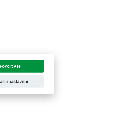
Povolit vše
ailní nastavení