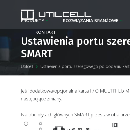
PRODUKTY
ROZWIĄZANIA BRANŻOWE
KONTAKT
Ustawienia portu szer
SMART
Utilcell
Ustawienia portu szeregowego po dodaniu kar
Jeśli dodatkowa/opcjonalna karta I / O MULTI1 lub
następujące zmiany:
Na obu płytach głównych SMART przestaw oba przełąc