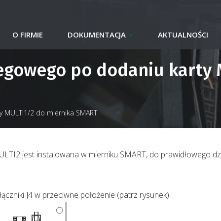
O FIRMIE
DOKUMENTACJA
AKTUALNOŚCI
egowego po dodaniu karty 
ty MULTI1/2 do miernika SMART
 MULTI2 jest instalowana w mierniku SMART, do prawidłowego 
zniki J4 w przeciwne położenie (patrz rysunek).