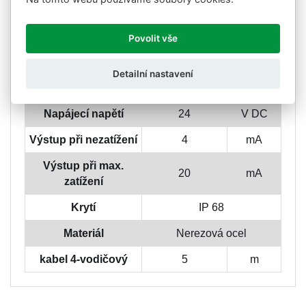
Kompenzované
- 20 až + 60
°C
teploty
Povolit vše
Limitní teploty
- 40 až + 85
°C
Detailní nastavení
Skladovací teploty
- 40 až + 85
°C
Napájecí napětí
24
V DC
Výstup při nezatížení
4
mA
Výstup při max.
20
mA
zatížení
Krytí
IP 68
Materiál
Nerezová ocel
kabel 4-vodičový
5
m