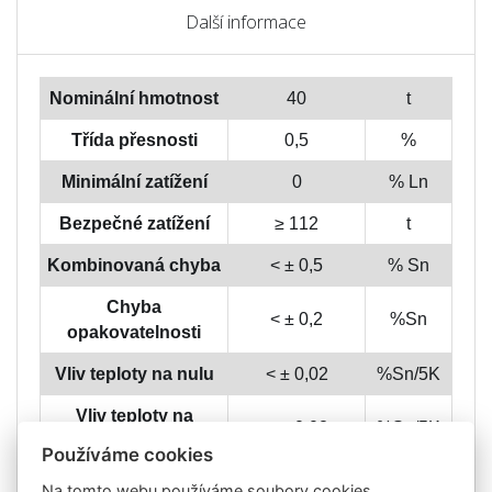
Další informace
Nominální hmotnost
40
t
Třída přesnosti
0,5
%
Minimální zatížení
0
% Ln
Bezpečné zatížení
≥ 112
t
Kombinovaná chyba
< ± 0,5
% Sn
Chyba
< ± 0,2
%Sn
opakovatelnosti
Vliv teploty na nulu
< ± 0,02
%Sn/5K
Vliv teploty na
< ± 0,02
%Sn/5K
citlivost
Používáme cookies
Chyba tečení (30min)
< ± 0,1
%Sn
Na tomto webu používáme soubory cookies.