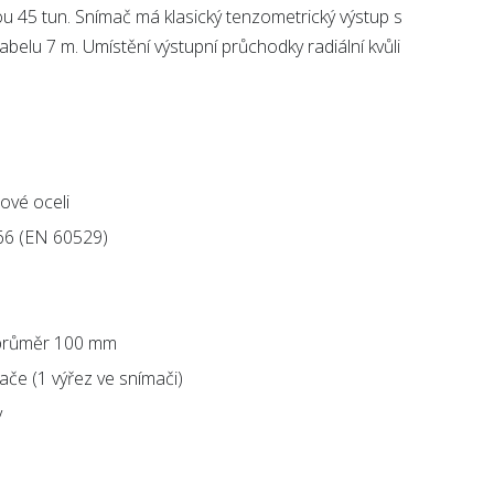
u 45 tun. Snímač má klasický tenzometrický výstup s
kabelu 7 m. Umístění výstupní průchodky radiální kvůli
ové oceli
IP66 (EN 60529)
 průměr 100 mm
ače (1 výřez ve snímači)
y