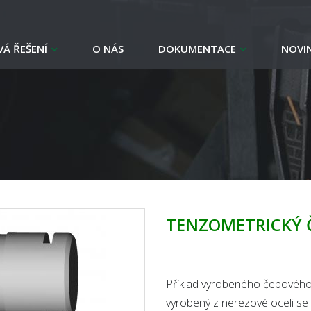
Á ŘEŠENÍ
O NÁS
DOKUMENTACE
NOVI
TENZOMETRICKÝ Č
Příklad vyrobeného čepového
vyrobený z nerezové oceli se