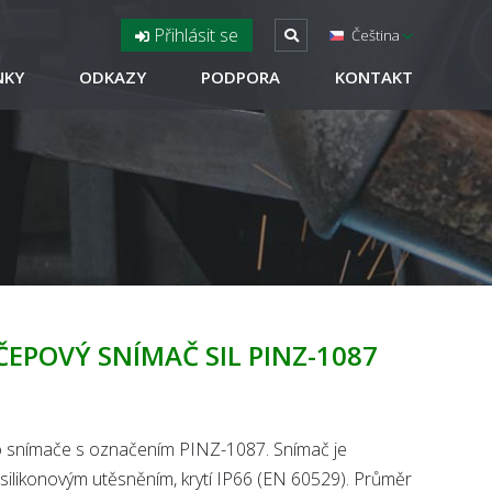
Přihlásit se
Čeština
NKY
ODKAZY
PODPORA
KONTAKT
EPOVÝ SNÍMAČ SIL PINZ-1087
 snímače s označením PINZ-1087. Snímač je
 silikonovým utěsněním, krytí IP66 (EN 60529). Průměr