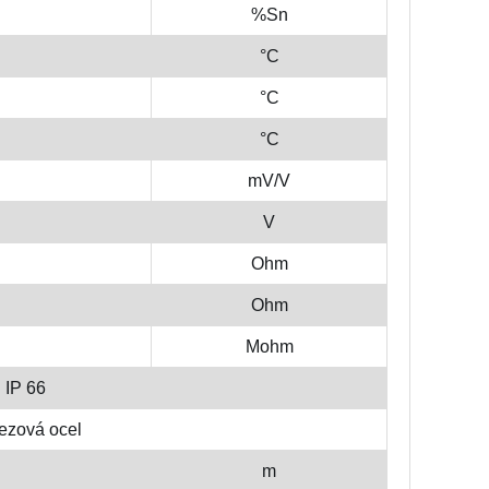
%Sn
°C
°C
°C
mV/V
V
Ohm
Ohm
Mohm
IP 66
ezová ocel
m