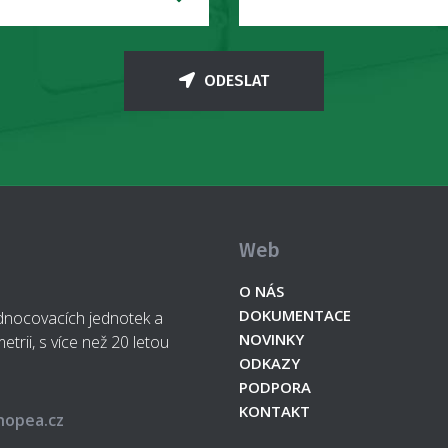
ODESLAT
Web
O NÁS
DOKUMENTACE
odnocovacích jednotek a
NOVINKY
etrii, s více než 20 letou
ODKAZY
PODPORA
KONTAKT
hopea.cz