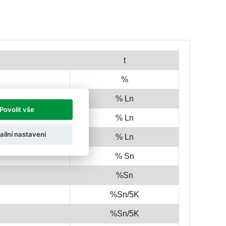
t
%
% Ln
Povolit vše
% Ln
ailní nastavení
% Ln
% Sn
%Sn
%Sn/5K
%Sn/5K