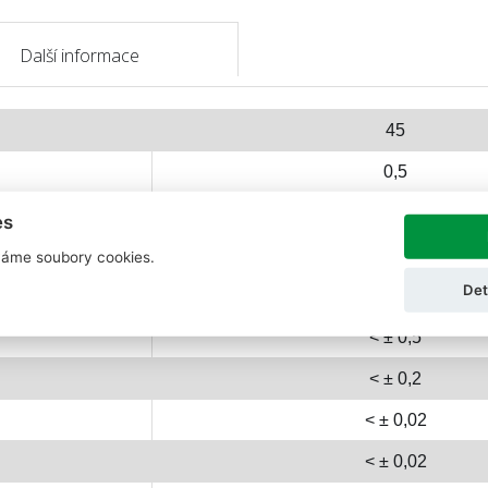
Další informace
45
0,5
0
es
150
áme soubory cookies.
Det
≥ 400
< ± 0,5
< ± 0,2
< ± 0,02
< ± 0,02