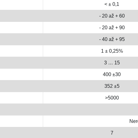
< ± 0,1
- 20 až + 60
- 20 až + 90
- 40 až + 95
1 ± 0,25%
3 … 15
400 ±30
352 ±5
>5000
Ner
7