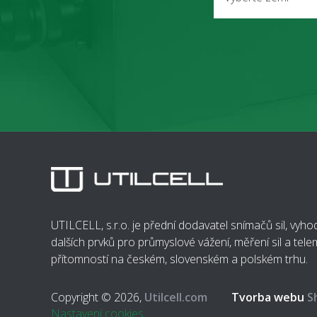
UTILCELL, s.r.o. je přední dodavatel snímačů sil, vyh
dalších prvků pro průmyslové vážení, měření sil a telem
přítomností na českém, slovenském a polském trhu.
Copyright © 2026,
Utilcell.com
Tvorba webu
S
Nastavení cookies