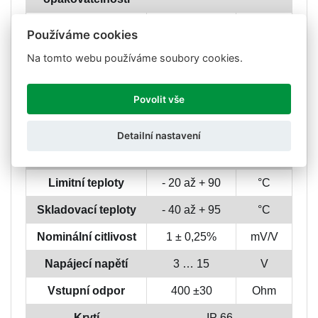
Vliv teploty na nulu
< ± 0,02
%Sn/5K
Používáme cookies
Vliv teploty na
Na tomto webu používáme soubory cookies.
< ± 0,02
%Sn/5K
citlivost
Chyba tečení
Povolit vše
< ± 0,1
%Sn
(30min)
Detailní nastavení
Kompenzované
- 20 až + 60
°C
teploty
Limitní teploty
- 20 až + 90
°C
Skladovací teploty
- 40 až + 95
°C
Nominální citlivost
1 ± 0,25%
mV/V
Napájecí napětí
3 … 15
V
Vstupní odpor
400 ±30
Ohm
Krytí
IP 66