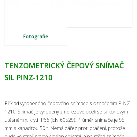
Fotografie
TENZOMETRICKÝ ČEPOVÝ SNÍMAČ
SIL PINZ-1210
Příklad vyrobeného čepového snímače s označením PINZ-
1210. Snímač je vyrobený z nerezové oceli se silikonovým
utěsněním, krytí IP66 (EN 60529). Průměr snímače je 95
mm s kapacitou 50 t. Nemá zářez proti otáčení, protože
bude ve stroji pevně sevřen čelistmi, a na střed snímače