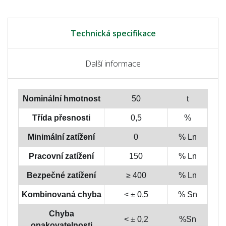
Technická specifikace
Další informace
Nominální hmotnost
50
t
Třída přesnosti
0,5
%
Minimální zatížení
0
% Ln
Pracovní zatížení
150
% Ln
Bezpečné zatížení
≥ 400
% Ln
Kombinovaná chyba
< ± 0,5
% Sn
Chyba
< ± 0,2
%Sn
opakovatelnosti