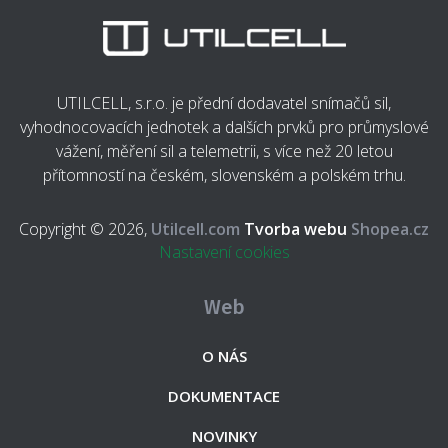
UTILCELL, s.r.o. je přední dodavatel snímačů sil,
vyhodnocovacích jednotek a dalších prvků pro průmyslové
vážení, měření sil a telemetrii, s více než 20 letou
přítomností na českém, slovenském a polském trhu.
Copyright © 2026,
Utilcell.com
Tvorba webu
Shopea.cz
Nastavení cookies
Web
O NÁS
DOKUMENTACE
NOVINKY