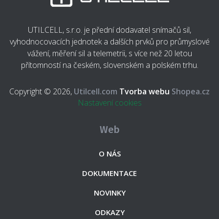
UTILCELL, s.r.o. je přední dodavatel snímačů sil,
vyhodnocovacích jednotek a dalších prvků pro průmyslové
vážení, měření sil a telemetrii, s více než 20 letou
přítomností na českém, slovenském a polském trhu.
Copyright © 2026,
Utilcell.com
Tvorba webu
Shopea.cz
Nastavení cookies
Web
O NÁS
DOKUMENTACE
NOVINKY
ODKAZY