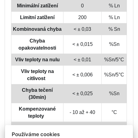
Minimální zatížení
0
% Ln
Limitní zatížení
200
% Ln
Kombinovaná chyba
< ± 0,03
% Sn
Chyba
< ± 0,015
%Sn
opakovatelnosti
Vliv teploty na nulu
< ± 0,01
%Sn/5°C
Vliv teploty na
< ± 0,006
%Sn/5°C
citlivost
Chyba tečení
< ± 0,025
%Sn
(30min)
Kompenzované
- 10 až + 40
°C
teploty
Limitní teploty
- 20 až + 70
°C
Používáme cookies