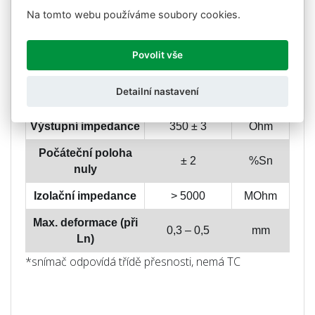
Nominální citlivost
2 ± 10 %
mV/V
Na tomto webu používáme soubory cookies.
Nominální nap.
10
V
napětí
Povolit vše
Max. napájecí napětí
15
V
Detailní nastavení
Vstupní impedance
400 ± 20
Ohm
Výstupní impedance
350 ± 3
Ohm
Počáteční poloha
± 2
%Sn
nuly
Izolační impedance
> 5000
MOhm
Max. deformace (při
0,3 – 0,5
mm
Ln)
*snímač odpovídá třídě přesnosti, nemá TC