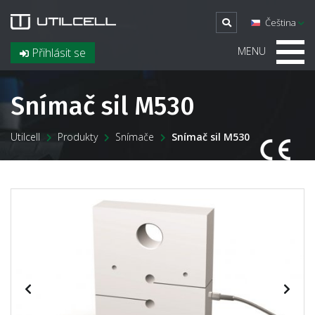
Čeština
MENU
Přihlásit se
Snímač sil M530
Utilcell
Produkty
Snímače
Snímač sil M530