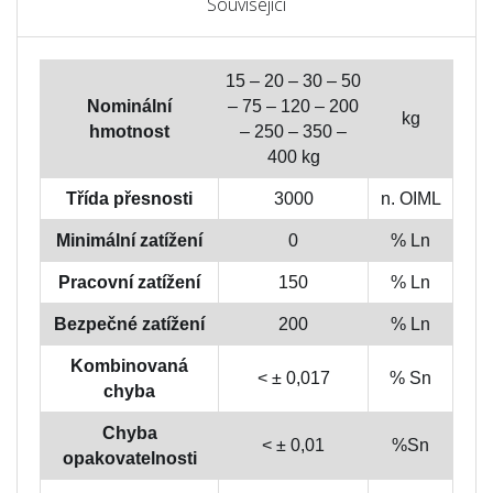
Související
15 – 20 – 30 – 50
Nominální
– 75 – 120 – 200
kg
hmotnost
– 250 – 350 –
400 kg
Třída přesnosti
3000
n. OIML
Minimální zatížení
0
% Ln
Pracovní zatížení
150
% Ln
Bezpečné zatížení
200
% Ln
Kombinovaná
< ± 0,017
% Sn
chyba
Chyba
< ± 0,01
%Sn
opakovatelnosti