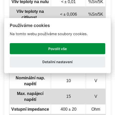
Vliv teploty na nulu
< ± 0,01
%Sn/5K
Vliv teploty na
< ± 0,006
%Sn/5K
citlivost
Používáme cookies
Chyba tečení
< ± 0,016
%Sn
(30min)
Na tomto webu používáme soubory cookies.
Kompenzované
- 10 až + 40
°C
teploty
Povolit vše
Limitní teploty
- 20 až + 70
°C
Detailní nastavení
Nominální citlivost
2 ± 10%
mV/V
Nominální nap.
10
V
napětí
Max. napájecí
15
V
napětí
Vstupní impedance
400 ± 20
Ohm