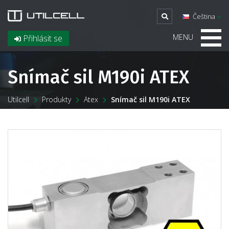
Čeština
MENU
Přihlásit se
Snímač sil M190i ATEX
Utilcell
Produkty
Atex
Snímač sil M190i ATEX