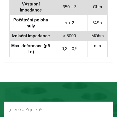
Výstupní
350 ± 3
Ohm
impedance
Počáteční poloha
< ± 2
%Sn
nuly
Izolační impedance
> 5000
MOhm
Max. deformace (při
mm
0,3 – 0,5
Ln)