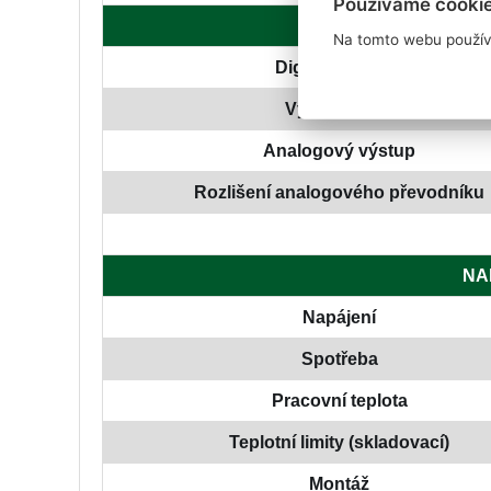
Používáme cooki
Na tomto webu použív
Digitální vstupy
Výstupní relé
Analogový výstup
Rozlišení analogového převodníku
NA
Napájení
Spotřeba
Pracovní teplota
Teplotní limity (skladovací)
Montáž