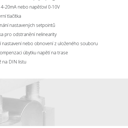
 4-20mA nebo napěťoví 0-10V
rní tlačítka
pínání nastavených setpointů
vka pro odstranění nelinearity
ní nastavení nebo obnovení z uloženého souboru
 kompenzaci úbytku napětí na trase
 na DIN listu