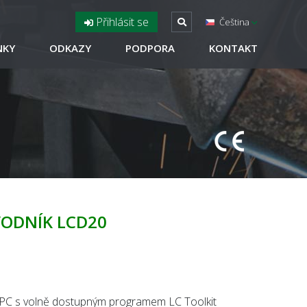
Přihlásit se
Čeština
NKY
ODKAZY
PODPORA
KONTAKT
ODNÍK LCD20
s PC s volně dostupným programem LC Toolkit