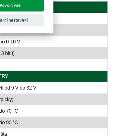
Povolit vše
NPN otevřený kolektor)
ailní nastavení
0 V AC / 3 A 30 V DC
bo 0-10 V
3 bitů)
TRY
í od 9 V do 32 V
ypicky)
do 70 °C
do 90 °C
išta