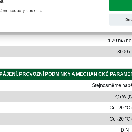
es
VSTUPY / VÝSTUPY
áme soubory cookies.
2 polovodičové vstupy (
Det
2 relé výstupy 3 A 23
4-20 mA ne
1:8000 (1
PÁJENÍ, PROVOZNÍ PODMÍNKY A MECHANICKÉ PARAME
Stejnosměrné napět
2,5 W (t
Od -20 °C 
Od -20 °C 
DIN l