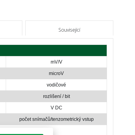
Související
mV/V
microV
vodičové
rozlišení / bit
V DC
počet snímačů/tenzometrický vstup