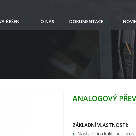
Á ŘEŠENÍ
O NÁS
DOKUMENTACE
NOVI
ANALOGOVÝ PŘEV
ZÁKLADNÍ VLASTNOSTI:
Nastavení a kalibrace pře