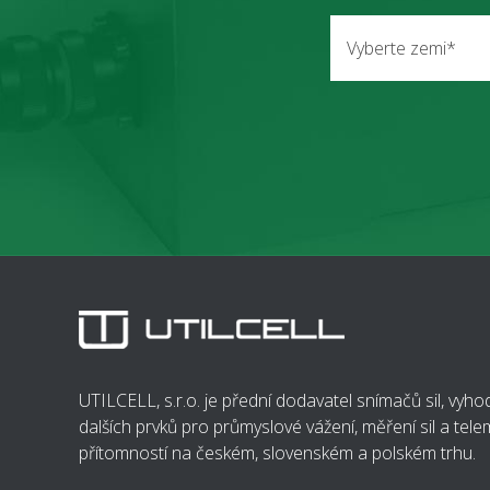
Vyberte zemi*
UTILCELL, s.r.o. je přední dodavatel snímačů sil, vyh
dalších prvků pro průmyslové vážení, měření sil a telem
přítomností na českém, slovenském a polském trhu.