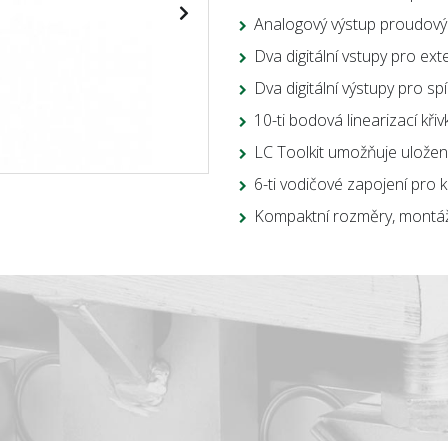
Analogový výstup proudový
Dva digitální vstupy pro exte
Dva digitální výstupy pro s
10-ti bodová linearizací kři
LC Toolkit umožňuje ulože
6-ti vodičové zapojení pro
Kompaktní rozměry, montáž