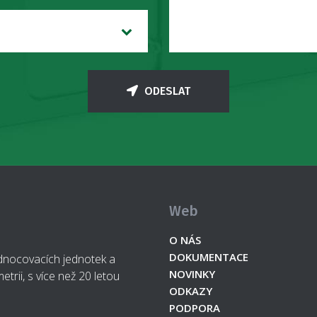
ODESLAT
Web
O NÁS
DOKUMENTACE
odnocovacích jednotek a
NOVINKY
etrii, s více než 20 letou
ODKAZY
PODPORA