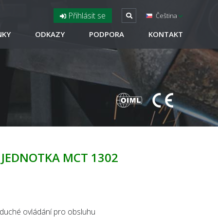
Přihlásit se
Čeština
NKY
ODKAZY
PODPORA
KONTAKT
JEDNOTKA MCT 1302
duché ovládání pro obsluhu