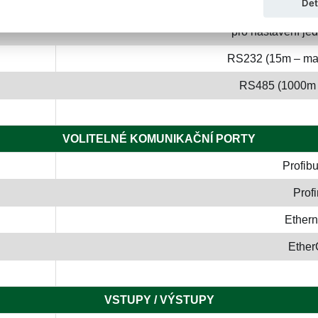
Det
STANDARDNÍ KOMUNIKAČNÍ PORTY
pro nastavení jed
RS232 (15m – max
RS485 (1000m 
VOLITELNÉ KOMUNIKAČNÍ PORTY
Profib
Profi
Ethern
Ethe
VSTUPY / VÝSTUPY