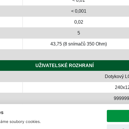
< 0,01
< 0,001
0,02
5
43,75 (8 snímačů 350 Ohm)
UŽIVATELSKÉ ROZHRANÍ
Dotykový L
240x1
999999
x1, x2, x5, x10, x20, x50
es
áme soubory cookies.