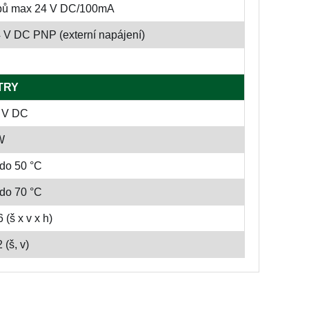
tupů max 24 V DC/100mA
4 V DC PNP (externí napájení)
TRY
0 V DC
W
 do 50 °C
 do 70 °C
 (š x v x h)
 (š, v)