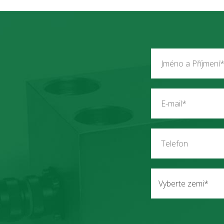
Vyberte zemi*