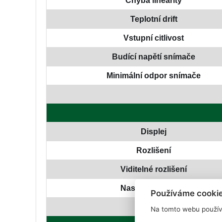
Chyba linearity
Teplotní drift
Vstupní citlivost
Budící napětí snímače
Minimální odpor snímače
Displej
Rozlišení
Viditelné rozlišení
Nastavitelný dílek
Používáme cooki
Na tomto webu použív