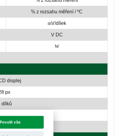
% z rozsahu měření
% z rozsahu měření / ºC
m
V/dílek
V DC
W
CD displej
28 px
 dílků
; max 4 desetinné místa
Povolit vše