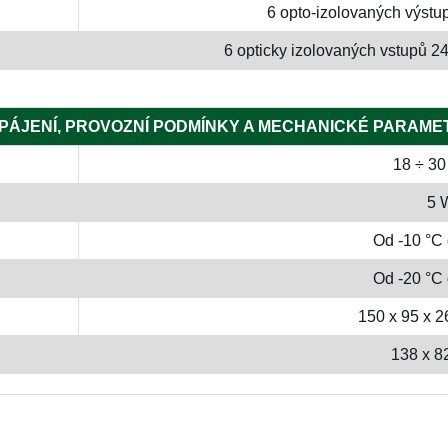
6 opto-izolovaných výs
6 opticky izolovaných vstupů 2
PÁJENÍ, PROVOZNÍ PODMÍNKY A MECHANICKÉ PARAME
18 ÷ 3
5 
Od -10 °C
Od -20 °C
150 x 95 x 26
138 x 82