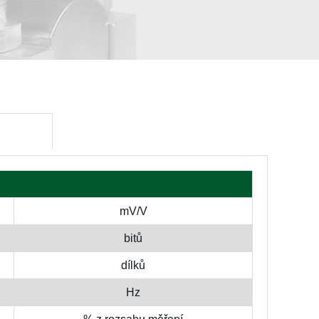
mV/V
bitů
dílků
Hz