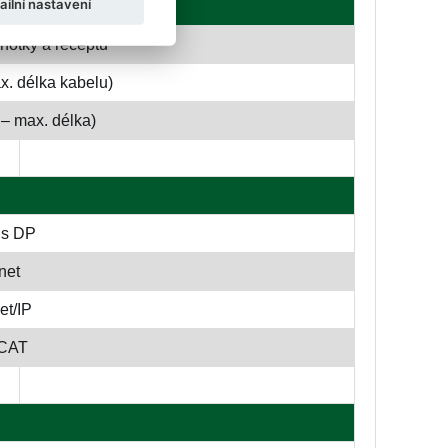
ailní nastavení
notky a receptů
. délka kabelu)
– max. délka)
us DP
net
et/IP
rCAT