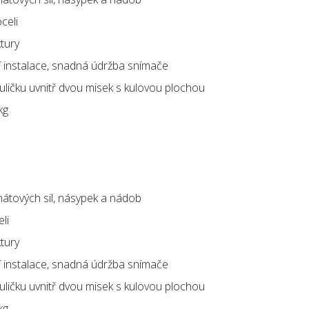
celi
ktury
 instalace, snadná údržba snímače
kuličku uvnitř dvou misek s kulovou plochou
kg
nátových sil, násypek a nádob
li
ktury
 instalace, snadná údržba snímače
kuličku uvnitř dvou misek s kulovou plochou
kg