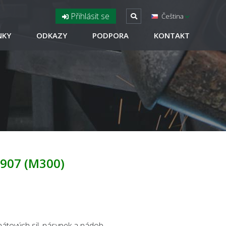
Přihlásit se
Čeština
NKY
ODKAZY
PODPORA
KONTAKT
907 (M300)
nátových sil, násypek a nádob