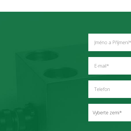
Vyberte zemi*