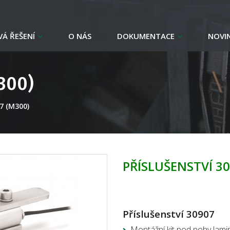
Á ŘEŠENÍ
O NÁS
DOKUMENTACE
NOVI
300)
07 (M300)
PŘÍSLUŠENSTVÍ 30
Příslušenství 3090
7
Montážní kit pod nohy lami