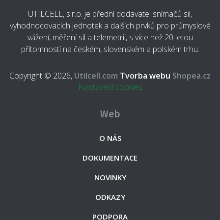
UTILCELL, s.r.o. je přední dodavatel snímačů sil,
vyhodnocovacích jednotek a dalších prvků pro průmyslové
vážení, měření sil a telemetrii, s více než 20 letou
přítomností na českém, slovenském a polském trhu.
Copyright © 2026,
Utilcell.com
Tvorba webu
Shopea.cz
Nastavení cookies
Web
O NÁS
DOKUMENTACE
NOVINKY
ODKAZY
PODPORA