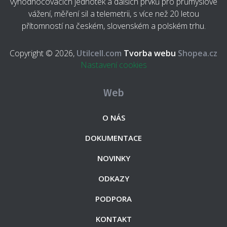
vyhodnocovacích jednotek a dalších prvků pro průmyslové
vážení, měření sil a telemetrii, s více než 20 letou
přítomností na českém, slovenském a polském trhu.
Copyright © 2026,
Utilcell.com
Tvorba webu
Shopea.cz
Nastavení cookies
Web
O NÁS
DOKUMENTACE
NOVINKY
ODKAZY
PODPORA
KONTAKT