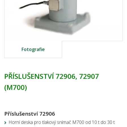
Fotografie
PŘÍSLUŠENSTVÍ 72906, 72907
(M700)
Příslušenství 72906
Horní deska pro tlakový snímač M700 od 10 t do 30 t