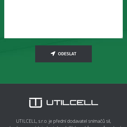
ODESLAT
UTILCELL, s.r.o. je přední dodavatel snímačů sil,