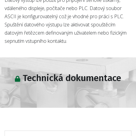
Datový výstup lze použít pro připojení sériové tiskárny,
vdáleného displeje, počítače nebo PLC. Datový soubor
ASCII je konfigurovatelný což je vhodné pro práci s PLC.
Spuštění datového výstupu lze aktivovat spouštěcím
datovým řetězcem definovaným uživatelem nebo fizickým
sepnutím vstupního kontaktu.
Technická dokumentace