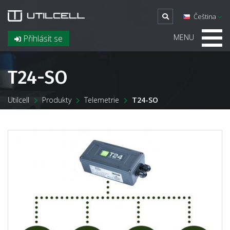
Čeština
MENU
Přihlásit se
T24-SO
Utilcell
Produkty
Telemetrie
T24-SO