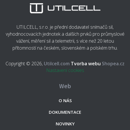
UTILCELL, s.r.o. je přední dodavatel snímačů sil,
vyhodnocovacích jednotek a dalších prvků pro průmyslové
vážení, měření sil a telemetrii, s více než 20 letou
přítomností na českém, slovenském a polském trhu.
Copyright © 2026,
Utilcell.com
Tvorba webu
Shopea.cz
Nastavení cookies
Web
O NÁS
DOKUMENTACE
NOVINKY