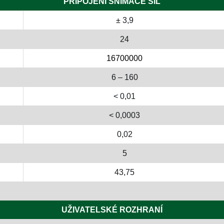
PŘIPOJENÍ SNÍMAČE SIL
± 3,9
24
16700000
6 – 160
< 0,01
< 0,0003
0,02
5
43,75
UŽIVATELSKÉ ROZHRANÍ