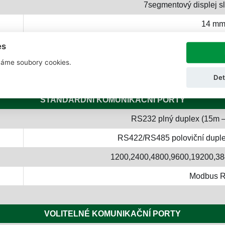
7segmentový displej sl
14 m
4 červený diod
es
14 membránový
áme soubory cookies.
Det
STANDARDNÍ KOMUNIKAČNÍ PORTY
RS232 plný duplex (15m –
RS422/RS485 poloviční duple
1200,2400,4800,9600,19200,3
Modbus 
VOLITELNÉ KOMUNIKAČNÍ PORTY