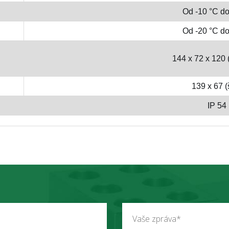
Od -10 °C do
Od -20 °C do
144 x 72 x 120 (
139 x 67 (š
IP 54