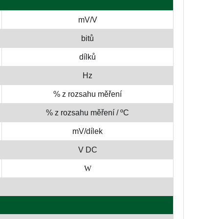
mV/V
bitů
dílků
Hz
% z rozsahu měření
% z rozsahu měření / ºC
mV/dílek
V DC
W