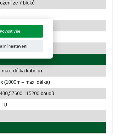
ožení ze 7 bloků
m
 (∅3 mm)
Povolit vše
ch kláves
ailní nastavení
 max. délka kabelu)
x (1000m – max. délka)
8400,57600,115200 baudů
RTU