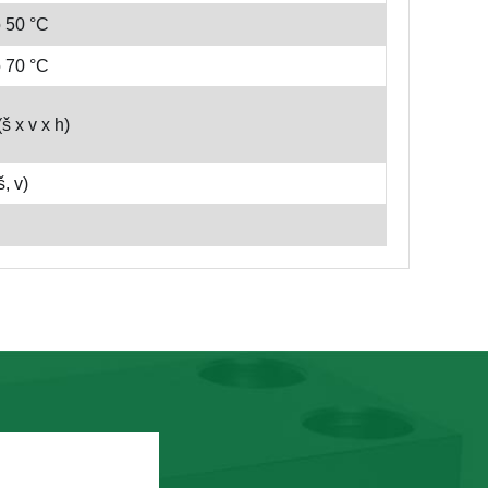
 50 °C
 70 °C
š x v x h)
, v)