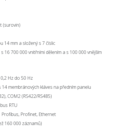
 (surovin)
u 14 mm a složený s 7 číslic
C s 16 700 000 vnitřními dělením a s 100 000 vnějším
od 0,2 Hz do 50 Hz
es 14 membránových kláves na předním panelu
232), COM2 (RS422/RS485)
dbus RTU
 Profibus, Profinet, Ethernet
 než 160 000 záznamů)