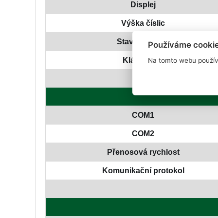
Displej
Výška číslic
Stavové diody
Používáme cooki
Klávesnice
Na tomto webu použív
COM1
COM2
Přenosová rychlost
Komunikační protokol