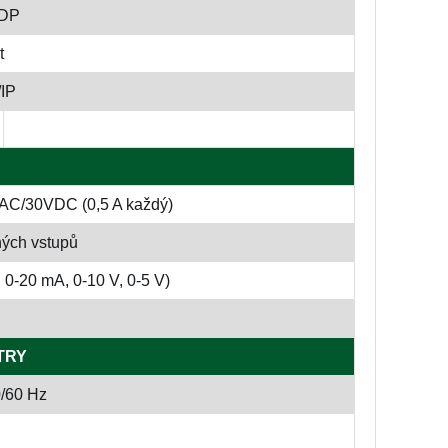
 DP
t
/IP
5VAC/30VDC (0,5 A každý)
ných vstupů
 0-20 mA, 0-10 V, 0-5 V)
TRY
/60 Hz