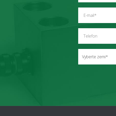
Vyberte zemi*