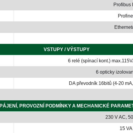
Profibus
Profine
Ethernet
VSTUPY / VÝSTUPY
6 relé (spínací kont.) max.11
6 opticky izolova
DA převodník 16bitů (4-20 mA,
PÁJENÍ, PROVOZNÍ PODMÍNKY A MECHANICKÉ PARAME
230 V AC, 50
15 VA