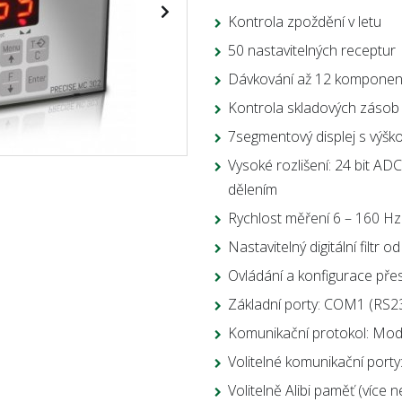
Kontrola zpoždění v letu
50 nastavitelných receptur
Dávkování až 12 komponent
Kontrola skladových zásob
7segmentový displej s výško
Vysoké rozlišení: 24 bit AD
dělením
Rychlost měření 6 – 160 Hz
Nastavitelný digitální filtr 
Ovládání a konfigurace př
Základní porty: COM1 (RS
Komunikační protokol: Mo
Volitelné komunikační porty:
Volitelně Alibi paměť (více